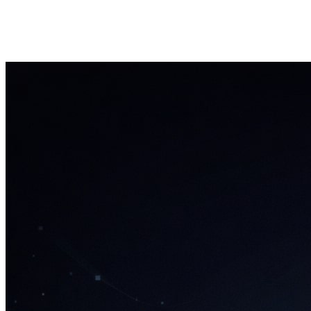
회사소개
인사말
개요
기술력
연혁
회사소식
공지사항
기업활동
사업분야
축산 ICT 솔루션 CowShell
지능형 CCTV SOLCAM
데이터 분석 플랫폼 
채용정보
인재상
조직문화
고객지원
문의하기
자료실