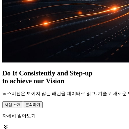
D
o
I
t
C
o
n
s
i
s
t
e
n
t
l
y
a
n
d
S
t
e
p
-
u
p
to achieve our Vision
딕스비전
은 보이지 않는 패턴을 데이터로 읽고, 기술로 새로운
사업 소개
문의하기
자세히 알아보기